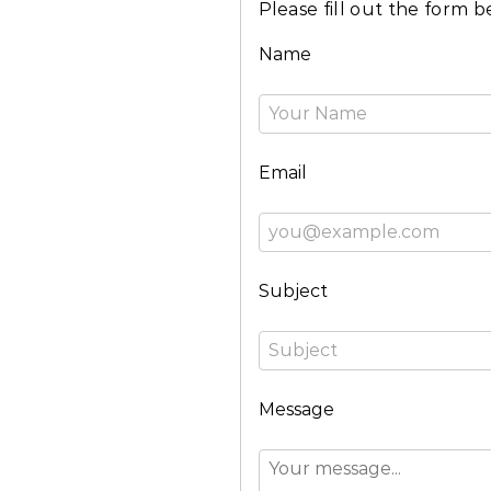
Please fill out the form b
Name
Email
Subject
Message