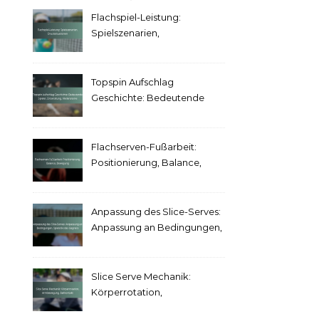
Flachspiel-Leistung:
Spielszenarien,
Drucksituationen
Topspin Aufschlag
Geschichte: Bedeutende
Spieler, Entwicklung,
Meilensteine
Flachserven-Fußarbeit:
Positionierung, Balance,
Bewegung
Anpassung des Slice-Serves:
Anpassung an Bedingungen,
Spielstile des Gegners
Slice Serve Mechanik:
Körperrotation,
Armbewegung, Ballkontakt