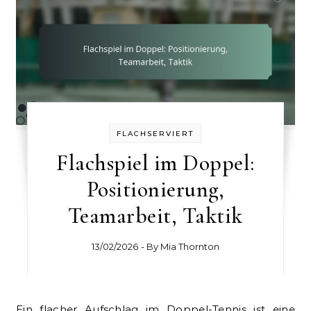
FLACHSERVIERT
Flachspiel im Doppel:
Positionierung,
Teamarbeit, Taktik
13/02/2026
- By
Mia Thornton
Ein flacher Aufschlag im Doppel-Tennis ist eine