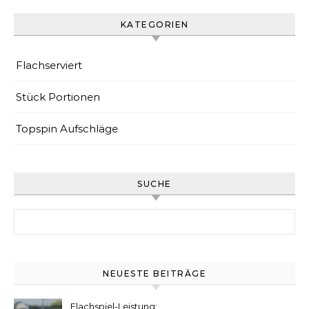
KATEGORIEN
Flachserviert
Stück Portionen
Topspin Aufschläge
SUCHE
Search for:
NEUESTE BEITRÄGE
Flachspiel-Leistung: