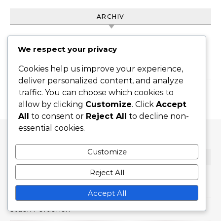
ARCHIV
February 2026
We respect your privacy
January 2026
Cookies help us improve your experience,
deliver personalized content, and analyze
traffic. You can choose which cookies to
allow by clicking
Customize
. Click
Accept
All
to consent or
Reject All
to decline non-
essential cookies.
Customize
KATEGORIEN
Reject All
Flachserviert
Accept All
Stück Portionen