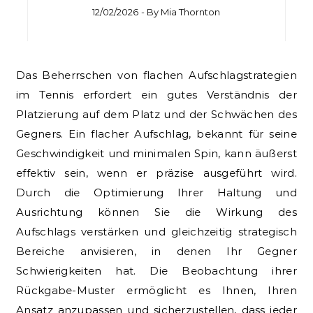
12/02/2026
- By
Mia Thornton
Das Beherrschen von flachen Aufschlagstrategien
im Tennis erfordert ein gutes Verständnis der
Platzierung auf dem Platz und der Schwächen des
Gegners. Ein flacher Aufschlag, bekannt für seine
Geschwindigkeit und minimalen Spin, kann äußerst
effektiv sein, wenn er präzise ausgeführt wird.
Durch die Optimierung Ihrer Haltung und
Ausrichtung können Sie die Wirkung des
Aufschlags verstärken und gleichzeitig strategisch
Bereiche anvisieren, in denen Ihr Gegner
Schwierigkeiten hat. Die Beobachtung ihrer
Rückgabe-Muster ermöglicht es Ihnen, Ihren
Ansatz anzupassen und sicherzustellen, dass jeder