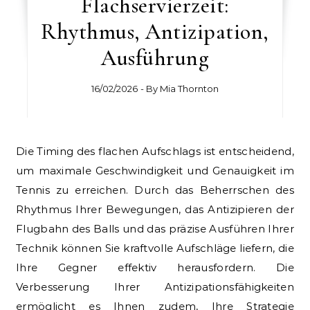
Flachservierzeit:
Rhythmus, Antizipation,
Ausführung
16/02/2026
- By
Mia Thornton
Die Timing des flachen Aufschlags ist entscheidend,
um maximale Geschwindigkeit und Genauigkeit im
Tennis zu erreichen. Durch das Beherrschen des
Rhythmus Ihrer Bewegungen, das Antizipieren der
Flugbahn des Balls und das präzise Ausführen Ihrer
Technik können Sie kraftvolle Aufschläge liefern, die
Ihre Gegner effektiv herausfordern. Die
Verbesserung Ihrer Antizipationsfähigkeiten
ermöglicht es Ihnen zudem, Ihre Strategie