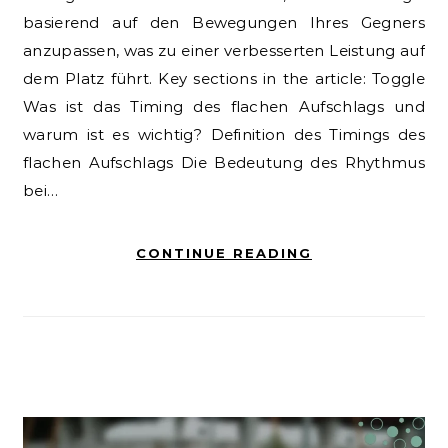
basierend auf den Bewegungen Ihres Gegners
anzupassen, was zu einer verbesserten Leistung auf
dem Platz führt. Key sections in the article: Toggle
Was ist das Timing des flachen Aufschlags und
warum ist es wichtig? Definition des Timings des
flachen Aufschlags Die Bedeutung des Rhythmus
bei…
CONTINUE READING