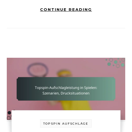
CONTINUE READING
TOPSPIN AUFSCHLÄGE