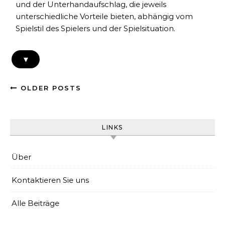
und der Unterhandaufschlag, die jeweils
unterschiedliche Vorteile bieten, abhängig vom
Spielstil des Spielers und der Spielsituation.
▾
OLDER POSTS
LINKS
Über
Kontaktieren Sie uns
Alle Beiträge