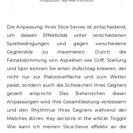
17/02/2026
- By
Mia Thornton
Die Anpassung Ihres Slice-Serves ist entscheidend,
um dessen Effektivität unter verschiedenen
Spielbedingungen und gegen verschiedene
Gegnerstile zu maximieren. Durch die
Feinabstimmung von Aspekten wie Griff, Stellung
und Spin können Sie einen Aufschlag kreieren, der
nicht nur zur Platzoberfläche und zum Wetter
passt, sondern auch die Schwächen Ihres Gegners
gezielt anspricht. Das Beherrschen dieser
Anpassungen wird Ihre Gesamtleistung verbessern
und den Rhythmus Ihres Gegners während der
Matches stören. Key sections in the article: Toggle
Wie kann ich meinen Slice-Serve effektiv an die