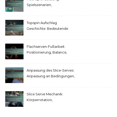
Spielszenarien,
Drucksituationen
Topspin Aufschlag
Geschichte: Bedeutende
Spieler, Entwicklung,
Meilensteine
Flachserven-Fußarbeit:
Positionierung, Balance,
Bewegung
Anpassung des Slice-Serves:
Anpassung an Bedingungen,
Spielstile des Gegners
Slice Serve Mechanik:
Körperrotation,
Armbewegung, Ballkontakt