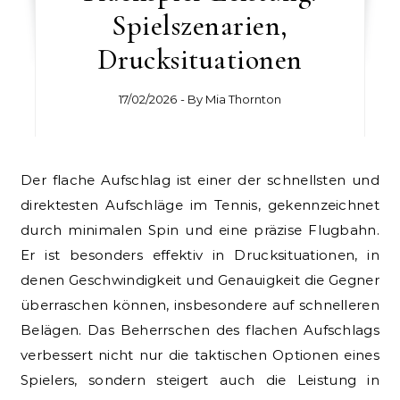
Spielszenarien,
Drucksituationen
17/02/2026
- By
Mia Thornton
Der flache Aufschlag ist einer der schnellsten und
direktesten Aufschläge im Tennis, gekennzeichnet
durch minimalen Spin und eine präzise Flugbahn.
Er ist besonders effektiv in Drucksituationen, in
denen Geschwindigkeit und Genauigkeit die Gegner
überraschen können, insbesondere auf schnelleren
Belägen. Das Beherrschen des flachen Aufschlags
verbessert nicht nur die taktischen Optionen eines
Spielers, sondern steigert auch die Leistung in