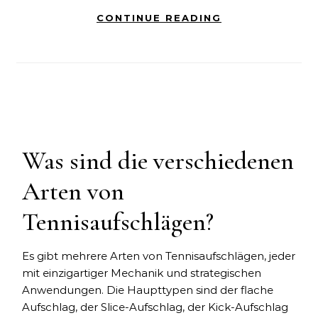
CONTINUE READING
Was sind die verschiedenen
Arten von
Tennisaufschlägen?
Es gibt mehrere Arten von Tennisaufschlägen, jeder
mit einzigartiger Mechanik und strategischen
Anwendungen. Die Haupttypen sind der flache
Aufschlag, der Slice-Aufschlag, der Kick-Aufschlag