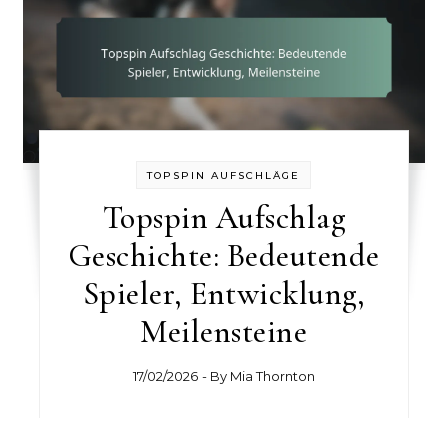
TOPSPIN AUFSCHLÄGE
Topspin Aufschlag
Geschichte: Bedeutende
Spieler, Entwicklung,
Meilensteine
17/02/2026
- By
Mia Thornton