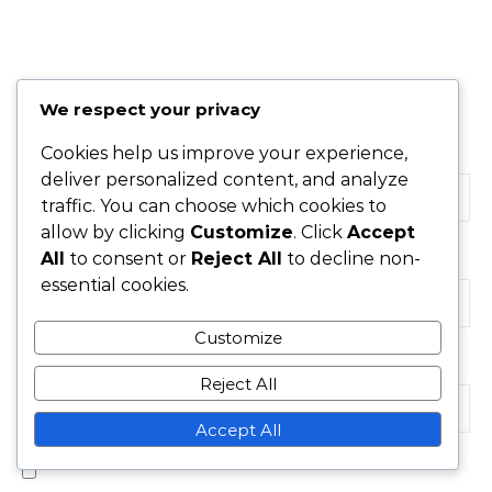
Your email address will not be published.
Required
We respect your privacy
fields are marked
*
Cookies help us improve your experience,
Name
*
deliver personalized content, and analyze
traffic. You can choose which cookies to
allow by clicking
Customize
. Click
Accept
All
to consent or
Reject All
to decline non-
Email
*
essential cookies.
Customize
Website
Reject All
Accept All