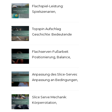
Flachspiel-Leistung:
Spielszenarien,
Drucksituationen
Topspin Aufschlag
Geschichte: Bedeutende
Spieler, Entwicklung,
Meilensteine
Flachserven-Fußarbeit:
Positionierung, Balance,
Bewegung
Anpassung des Slice-Serves:
Anpassung an Bedingungen,
Spielstile des Gegners
Slice Serve Mechanik:
Körperrotation,
Armbewegung, Ballkontakt