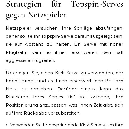
Strategien für Topspin-Serves
gegen Netzspieler
Netzspieler versuchen, Ihre Schläge abzufangen,
daher sollte Ihr Topspin-Serve darauf ausgelegt sein,
sie auf Abstand zu halten. Ein Serve mit hoher
Flugbahn kann es ihnen erschweren, den Ball
aggressiv anzugreifen.
Überlegen Sie, einen Kick-Serve zu verwenden, der
hoch springt und es ihnen erschwert, den Ball am
Netz zu erreichen. Darüber hinaus kann das
Platzieren Ihres Serves tief sie zwingen, ihre
Positionierung anzupassen, was Ihnen Zeit gibt, sich
auf ihre Rückgabe vorzubereiten.
Verwenden Sie hochspringende Kick-Serves, um ihre