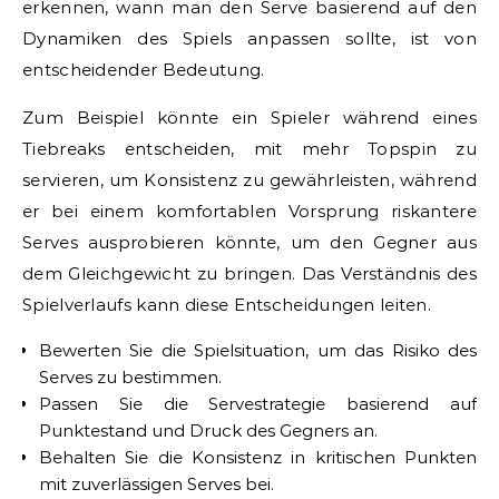
erkennen, wann man den Serve basierend auf den
Dynamiken des Spiels anpassen sollte, ist von
entscheidender Bedeutung.
Zum Beispiel könnte ein Spieler während eines
Tiebreaks entscheiden, mit mehr Topspin zu
servieren, um Konsistenz zu gewährleisten, während
er bei einem komfortablen Vorsprung riskantere
Serves ausprobieren könnte, um den Gegner aus
dem Gleichgewicht zu bringen. Das Verständnis des
Spielverlaufs kann diese Entscheidungen leiten.
Bewerten Sie die Spielsituation, um das Risiko des
Serves zu bestimmen.
Passen Sie die Servestrategie basierend auf
Punktestand und Druck des Gegners an.
Behalten Sie die Konsistenz in kritischen Punkten
mit zuverlässigen Serves bei.