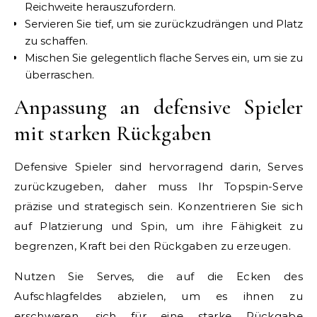
Reichweite herauszufordern.
Servieren Sie tief, um sie zurückzudrängen und Platz
zu schaffen.
Mischen Sie gelegentlich flache Serves ein, um sie zu
überraschen.
Anpassung an defensive Spieler
mit starken Rückgaben
Defensive Spieler sind hervorragend darin, Serves
zurückzugeben, daher muss Ihr Topspin-Serve
präzise und strategisch sein. Konzentrieren Sie sich
auf Platzierung und Spin, um ihre Fähigkeit zu
begrenzen, Kraft bei den Rückgaben zu erzeugen.
Nutzen Sie Serves, die auf die Ecken des
Aufschlagfeldes abzielen, um es ihnen zu
erschweren, sich für eine starke Rückgabe