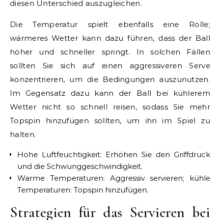
diesen Unterschied auszugleichen.
Die Temperatur spielt ebenfalls eine Rolle;
wärmeres Wetter kann dazu führen, dass der Ball
höher und schneller springt. In solchen Fällen
sollten Sie sich auf einen aggressiveren Serve
konzentrieren, um die Bedingungen auszunutzen.
Im Gegensatz dazu kann der Ball bei kühlerem
Wetter nicht so schnell reisen, sodass Sie mehr
Topspin hinzufügen sollten, um ihn im Spiel zu
halten.
Hohe Luftfeuchtigkeit: Erhöhen Sie den Griffdruck
und die Schwunggeschwindigkeit.
Warme Temperaturen: Aggressiv servieren; kühle
Temperaturen: Topspin hinzufügen.
Strategien für das Servieren bei