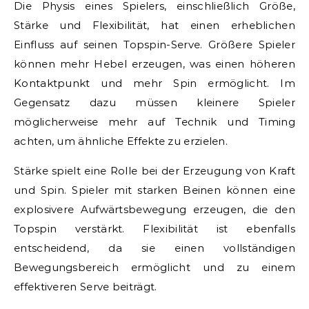
Die Physis eines Spielers, einschließlich Größe,
Stärke und Flexibilität, hat einen erheblichen
Einfluss auf seinen Topspin-Serve. Größere Spieler
können mehr Hebel erzeugen, was einen höheren
Kontaktpunkt und mehr Spin ermöglicht. Im
Gegensatz dazu müssen kleinere Spieler
möglicherweise mehr auf Technik und Timing
achten, um ähnliche Effekte zu erzielen.
Stärke spielt eine Rolle bei der Erzeugung von Kraft
und Spin. Spieler mit starken Beinen können eine
explosivere Aufwärtsbewegung erzeugen, die den
Topspin verstärkt. Flexibilität ist ebenfalls
entscheidend, da sie einen vollständigen
Bewegungsbereich ermöglicht und zu einem
effektiveren Serve beiträgt.