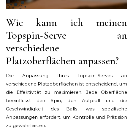
Wie kann ich meinen
Topspin-Serve an
verschiedene
Platzoberflächen anpassen?
Die Anpassung Ihres Topspin-Serves an
verschiedene Platzoberflächen ist entscheidend, um
die Effektivität zu maximieren. Jede Oberfläche
beeinflusst den Spin, den Aufprall und die
Geschwindigkeit des Balls, was spezifische
Anpassungen erfordert, um Kontrolle und Präzision
zu gewährleisten.