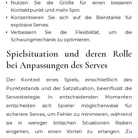
Nutzen Sie die Größe für einen besseren
Kontaktpunkt und mehr Spin.
Konzentrieren Sie sich auf die Beinstärke für
explosive Serves.
Verbessern Sie die Flexibilität, um die
Schwungmechanik zu optimieren.
Spielsituation und deren Rolle
bei Anpassungen des Serves
Der Kontext eines Spiels, einschließlich des
Punktestands und der Satzsituation, beeinflusst die
Servestrategie. In entscheidenden Momenten
entscheiden sich Spieler möglicherweise für
sicherere Serves, um Fehler zu minimieren, während
sie in weniger kritischen Situationen Risiken
eingehen, um einen Vorteil zu erlangen. Zu