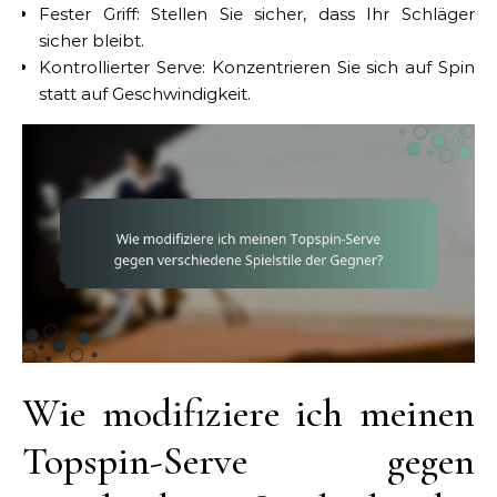
Fester Griff: Stellen Sie sicher, dass Ihr Schläger
sicher bleibt.
Kontrollierter Serve: Konzentrieren Sie sich auf Spin
statt auf Geschwindigkeit.
Wie modifiziere ich meinen
Topspin-Serve gegen