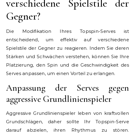
verschiedene Spielstile der
Gegner?
Die Modifikation Ihres Topspin-Serves ist
entscheidend, um effektiv auf verschiedene
Spielstile der Gegner zu reagieren. Indem Sie deren
Stärken und Schwächen verstehen, können Sie Ihre
Platzierung, den Spin und die Geschwindigkeit des
Serves anpassen, um einen Vorteil zu erlangen.
Anpassung der Serves gegen
aggressive Grundlinienspieler
Aggressive Grundlinienspieler leben von kraftvollen
Grundschlägen, daher sollte Ihr Topspin-Serve
darauf abzielen, ihren Rhythmus zu stören.