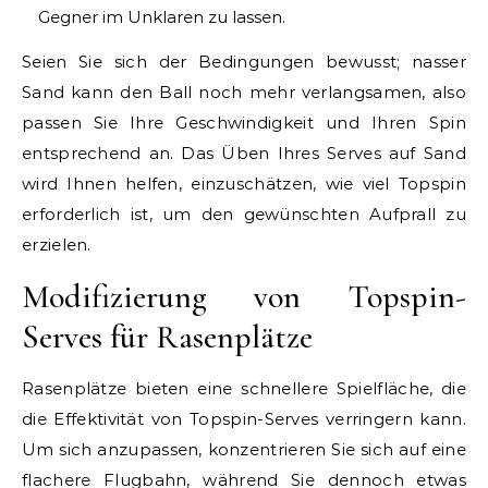
Gegner im Unklaren zu lassen.
Seien Sie sich der Bedingungen bewusst; nasser
Sand kann den Ball noch mehr verlangsamen, also
passen Sie Ihre Geschwindigkeit und Ihren Spin
entsprechend an. Das Üben Ihres Serves auf Sand
wird Ihnen helfen, einzuschätzen, wie viel Topspin
erforderlich ist, um den gewünschten Aufprall zu
erzielen.
Modifizierung von Topspin-
Serves für Rasenplätze
Rasenplätze bieten eine schnellere Spielfläche, die
die Effektivität von Topspin-Serves verringern kann.
Um sich anzupassen, konzentrieren Sie sich auf eine
flachere Flugbahn, während Sie dennoch etwas