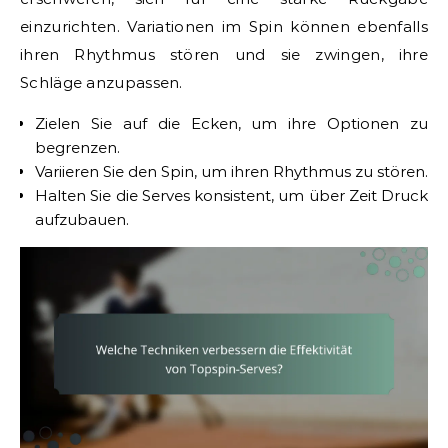
einzurichten. Variationen im Spin können ebenfalls
ihren Rhythmus stören und sie zwingen, ihre
Schläge anzupassen.
Zielen Sie auf die Ecken, um ihre Optionen zu
begrenzen.
Variieren Sie den Spin, um ihren Rhythmus zu stören.
Halten Sie die Serves konsistent, um über Zeit Druck
aufzubauen.