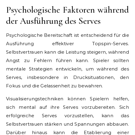
Psychologische Faktoren während
der Ausführung des Serves
Psychologische Bereitschaft ist entscheidend für die
Ausführung effektiver Topspin-Serves.
Selbstvertrauen kann die Leistung steigern, während
Angst zu Fehlern führen kann. Spieler sollten
mentale Strategien entwickeln, um während des
Serves, insbesondere in Drucksituationen, den
Fokus und die Gelassenheit zu bewahren.
Visualisierungstechniken können Spielern helfen,
sich mental auf ihre Serves vorzubereiten. Sich
erfolgreiche Serves vorzustellen, kann das
Selbstvertrauen stärken und Spannungen abbauen.
Darüber hinaus kann die Etablierung einer