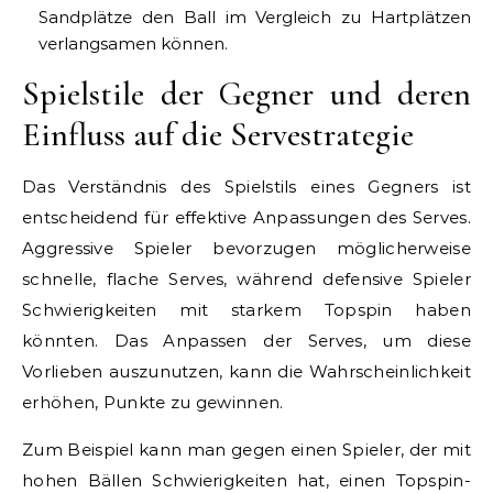
Sandplätze den Ball im Vergleich zu Hartplätzen
verlangsamen können.
Spielstile der Gegner und deren
Einfluss auf die Servestrategie
Das Verständnis des Spielstils eines Gegners ist
entscheidend für effektive Anpassungen des Serves.
Aggressive Spieler bevorzugen möglicherweise
schnelle, flache Serves, während defensive Spieler
Schwierigkeiten mit starkem Topspin haben
könnten. Das Anpassen der Serves, um diese
Vorlieben auszunutzen, kann die Wahrscheinlichkeit
erhöhen, Punkte zu gewinnen.
Zum Beispiel kann man gegen einen Spieler, der mit
hohen Bällen Schwierigkeiten hat, einen Topspin-