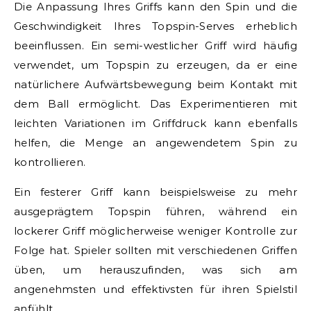
Die Anpassung Ihres Griffs kann den Spin und die
Geschwindigkeit Ihres Topspin-Serves erheblich
beeinflussen. Ein semi-westlicher Griff wird häufig
verwendet, um Topspin zu erzeugen, da er eine
natürlichere Aufwärtsbewegung beim Kontakt mit
dem Ball ermöglicht. Das Experimentieren mit
leichten Variationen im Griffdruck kann ebenfalls
helfen, die Menge an angewendetem Spin zu
kontrollieren.
Ein festerer Griff kann beispielsweise zu mehr
ausgeprägtem Topspin führen, während ein
lockerer Griff möglicherweise weniger Kontrolle zur
Folge hat. Spieler sollten mit verschiedenen Griffen
üben, um herauszufinden, was sich am
angenehmsten und effektivsten für ihren Spielstil
anfühlt.