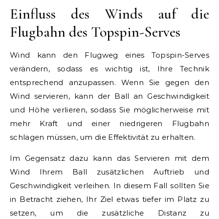
Einfluss des Winds auf die
Flugbahn des Topspin-Serves
Wind kann den Flugweg eines Topspin-Serves
verändern, sodass es wichtig ist, Ihre Technik
entsprechend anzupassen. Wenn Sie gegen den
Wind servieren, kann der Ball an Geschwindigkeit
und Höhe verlieren, sodass Sie möglicherweise mit
mehr Kraft und einer niedrigeren Flugbahn
schlagen müssen, um die Effektivität zu erhalten.
Im Gegensatz dazu kann das Servieren mit dem
Wind Ihrem Ball zusätzlichen Auftrieb und
Geschwindigkeit verleihen. In diesem Fall sollten Sie
in Betracht ziehen, Ihr Ziel etwas tiefer im Platz zu
setzen, um die zusätzliche Distanz zu